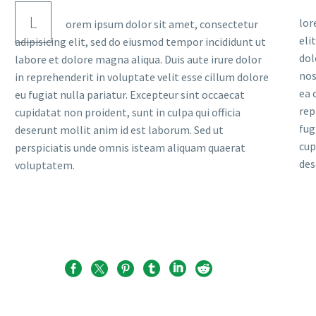
L
lor
orem ipsum dolor sit amet, consectetur
eli
adipisicing elit, sed do eiusmod tempor incididunt ut
dol
labore et dolore magna aliqua. Duis aute irure dolor
nos
in reprehenderit in voluptate velit esse cillum dolore
ea 
eu fugiat nulla pariatur. Excepteur sint occaecat
rep
cupidatat non proident, sunt in culpa qui officia
fug
deserunt mollit anim id est laborum. Sed ut
cup
perspiciatis unde omnis isteam aliquam quaerat
des
voluptatem.