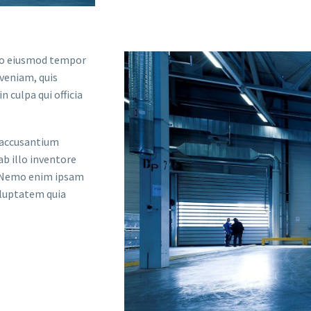
 do eiusmod tempor
 veniam, quis
 culpa qui officia
m accusantium
b illo inventore
o. Nemo enim ipsam
oluptatem quia