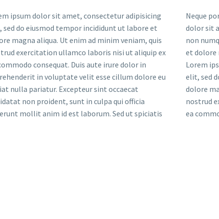
em ipsum dolor sit amet, consectetur adipisicing
Neque por
t, sed do eiusmod tempor incididunt ut labore et
dolor sit 
ore magna aliqua. Ut enim ad minim veniam, quis
non numqu
trud exercitation ullamco laboris nisi ut aliquip ex
et dolore
commodo consequat. Duis aute irure dolor in
Lorem ips
rehenderit in voluptate velit esse cillum dolore eu
elit, sed 
iat nulla pariatur. Excepteur sint occaecat
dolore ma
idatat non proident, sunt in culpa qui officia
nostrud ex
erunt mollit anim id est laborum. Sed ut spiciatis
ea commod