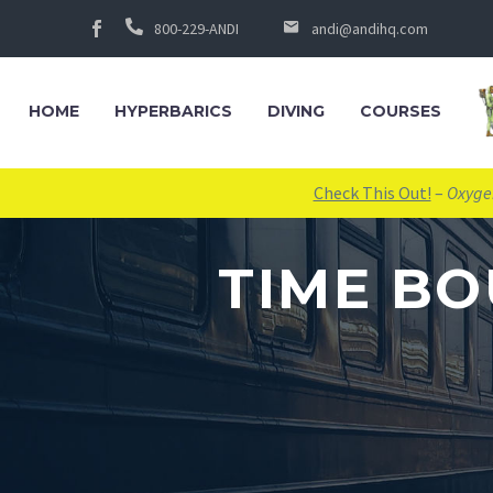
800-229-ANDI
andi@andihq.com
HOME
HYPERBARICS
DIVING
COURSES
Check This Out!
–
Oxygen
TIME BO