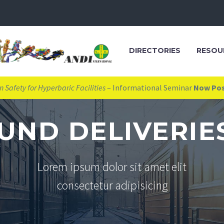
DIRECTORIES
RESOU
 Safety for Hyperbaric Facilities
– Informational Seminar
Now Po
UND DELIVERIE
Lorem ipsum dolor sit amet elit
consectetur adipisicing