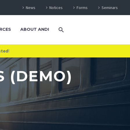
News
Notices
Forms
Seminars
RCES
ABOUT ANDI
sted
!
S (DEMO)